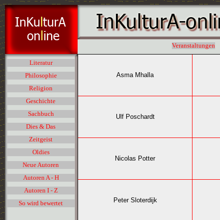
Veranstaltungen
Literatur
Asma Mhalla
Philosophie
Religion
Geschichte
Sachbuch
Ulf Poschardt
Dies & Das
Zeitgeist
Oldies
Nicolas Potter
Neue Autoren
Autoren A - H
Autoren I - Z
Peter Sloterdijk
So wird bewertet