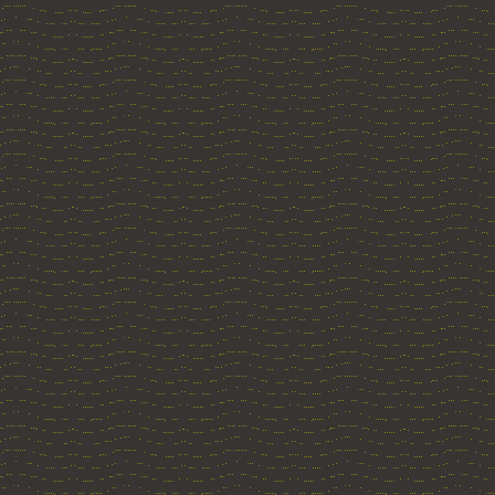
Allein mit seinem Re
Realität in eine Sch
Grenzen zwischen dies
die Realität des Int
verlieren. Die schöne
wenigen ist es möglich
talentierter Hacker.
Lautloses Duell
ist d
Jeffery Deaver. Sein
Aktualität des Themas
wird das Thema Intern
als vorher betrachten.