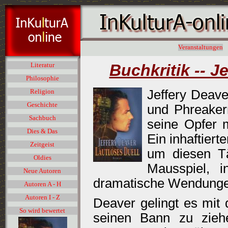
Veranstaltungen
Buchkritik -- J
Literatur
Philosophie
Jeffery Dea
Religion
Geschichte
und Phreakerm
Sachbuch
seine Opfer m
Dies & Das
Ein inhaftiert
Zeitgeist
um diesen Tä
Oldies
Mausspiel, 
Neue Autoren
dramatische Wendunge
Autoren A - H
Autoren I - Z
Deaver gelingt es mit
So wird bewertet
seinen Bann zu ziehe