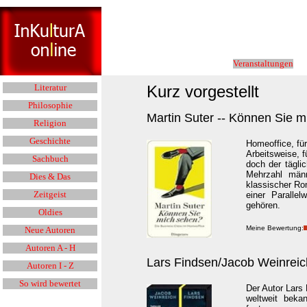
Veranstaltungen
Kurz vorgestellt
Literatur
Philosophie
Martin Suter -- Können Sie 
Religion
Geschichte
Homeoffice, fü
Arbeitsweise, f
Sachbuch
doch der tägli
Mehrzahl män
Dies & Das
klassischer Ro
Zeitgeist
einer Parallel
gehören.
Oldies
Meine Bewertung:
Neue Autoren
Autoren A - H
Lars Findsen/Jacob Weinrei
Autoren I - Z
So wird bewertet
Der Autor Lars
weltweit beka