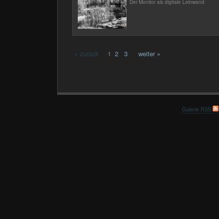
Der Monitor als digitale Leinwand
« zurück
1
2
3
weiter »
Galerie RSS