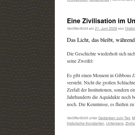
Eine Zivilisation im U
Veröffentlicht am
21. Juni 2026
von
Orato
Das Licht, das bleibt, während
Die Geschichte wiederholt sich nic
seine Zweifel:
Es gibt einen Moment in Gibbons
D
versteht. Nicht die großen Schlacht
Zerfall der Institutionen, sondern e
Jahrhunderts die Aquädukte noch be
noch. Die Kenntnisse, es fließen z
Veröffentlicht unter
Gedanken zum Tag
,
M
historische Konstanten
,
Untergang
,
Zivili