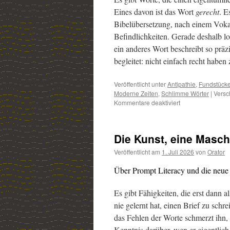
Eines davon ist das Wort
gerecht
. E
Bibelübersetzung, nach einem Vokabu
Befindlichkeiten. Gerade deshalb l
ein anderes Wort beschreibt so präz
begleitet: nicht einfach recht haben
Veröffentlicht unter
Antipathie
,
Fundstück
Moderne Zeiten
,
Schlimme Wörter
|
Versc
Kommentare deaktiviert
für
Die
Fallhöhe
der
Die Kunst, eine Masc
Gerechten
Veröffentlicht am
1. Juli 2026
von
Orator
Über Prompt Literacy und die neue 
Es gibt Fähigkeiten, die erst dann a
nie gelernt hat, einen Brief zu schr
das Fehlen der Worte schmerzt ihn, 
Kenntnis darüber, wen er eigentlich