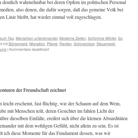
en deutlich wahrnehmbar bei deren Opfern im politischen Personal
edien, also denen, die dafür sorgen, daß das gemeine Volk bei
n Linie bleibt, hat wieder einmal voll zugeschlagen.
zum Tag
,
Menschen untereinander
,
Moderne Zeiten
,
Schlimme Wörter
,
So
t mit
Bürgergeld
,
Migration
,
Pflege
,
Renten
,
Schmarotzer
,
Steuergeld
,
uung
|
Kommentare deaktiviert
für
Umverteilung,
das
Lieblingswort
der
Schmarotzer
onturen der Freundschaft zeichnet
leicht erscheint, fast flüchtig, wie der Schaum auf dem Wein,
be mit Menschen teilt, deren Gesichter im fahlen Licht der
er dieselben Einfälle, ereifert sich über die kleinen Absurditäten
einander mit dem wohligen Gefühl, nicht allein zu sein. Es ist
elt ich diese Momente für das Fundament dessen, was wir