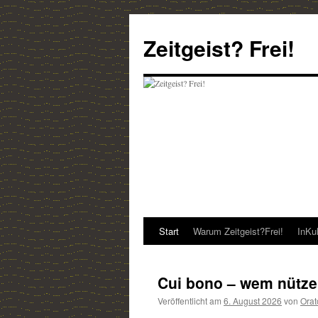
Zum
Inhalt
Zeitgeist? Frei!
springen
Start
Warum Zeitgeist?Frei!
InKu
Cui bono – wem nütze
Veröffentlicht am
6. August 2026
von
Orat