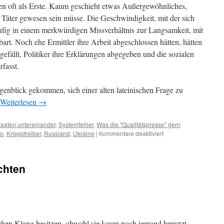
gen oft als Erste. Kaum geschieht etwas Außergewöhnliches,
er Täter gewesen sein müsse. Die Geschwindigkeit, mit der sich
äufig in einem merkwürdigen Missverhältnis zur Langsamkeit, mit
art. Noch ehe Ermittler ihre Arbeit abgeschlossen hätten, hätten
gefällt, Politiker ihre Erklärungen abgegeben und die sozialen
fasst.
genblick gekommen, sich einer alten lateinischen Frage zu
Weiterlesen
→
taaten untereinander
,
Systemfehler
,
Was die "Qualitätspresse" gern
no
,
Kriegstreiber
,
Russland
,
Ukraine
|
Kommentare deaktiviert
für
Cui
bono
–
chten
wem
nützen
die
Sprengstoffdrohnen?
ichen Klang besitzen, obwohl sie kaum noch jemand benutzt.