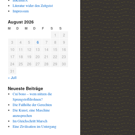
InKulturA
Literatur wider den Zeitgeist
Impressum
August 2026
M
D
M
D
F
S
S
1
2
3
4
5
6
7
8
9
10
11
12
13
14
15
16
17
18
19
20
21
22
23
24
25
26
27
28
29
30
31
« Juli
Neueste Beiträge
Cui bono – wem nützen die
Sprengstoffdrohnen?
Die Fallhöhe der Gerechten
Die Kunst, eine Maschine
anzusprechen
Im Gleichschritt Marsch
Eine Zivilisation im Untergang