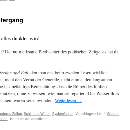
Im
Gleichschritt
Marsch
ntergang
r
 alles dunkler wird
ht? Der aufmerksame Beobachter des politischen Zeitgeists hat da
ecline and Fall
, den man erst beim zweiten Lesen wirklich
en, nicht den Verrat der Generäle, nicht einmal den langsamen
ine fast beiläufige Beobachtung: dass die Römer des fünften
nutzten, ohne zu wissen, wie man sie repariert. Das Wasser floss
u lassen, waren verschwunden.
Weiterlesen
→
oderne Zeiten
,
Schlimme Wörter
,
Systemfehler
|
Verschlagwortet mit
Gibbon
,
sation
|
Kommentare deaktiviert
für
Eine
Zivilisation