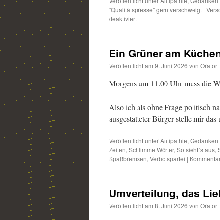
Veröffentlicht unter
Antipathie
,
Gedanken 
"Qualitätspresse" gern verschweigt
|
Versc
deaktiviert
für
Die
unheimliche
Dreifaltigkeit
Ein Grüner am Küchen
Veröffentlicht am
9. Juni 2026
von
Orator
Morgens um 11:00 Uhr muss die Wel
Also ich als ohne Frage politisch n
ausgestatteter Bürger stelle mir da
Veröffentlicht unter
Antipathie
,
Gedanken 
Zeiten
,
Schlimme Wörter
,
So sieht´s aus
,
Spaßbremsen
,
Verbotspartei
|
Kommentare
Umverteilung, das Lie
Veröffentlicht am
8. Juni 2026
von
Orator