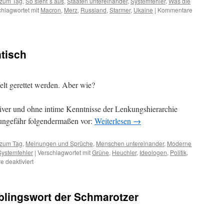
zum Tag
,
So sieht´s aus
,
Staaten untereinander
,
Systemfehler
,
Was die
hlagwortet mit
Macron
,
Merz
,
Russland
,
Starmer
,
Ukaine
|
Kommentare
tisch
t gerettet werden. Aber wie?
aiver und ohne intime Kenntnisse der Lenkungshierarchie
s ungefähr folgendermaßen vor:
Weiterlesen
→
zum Tag
,
Meinungen und Sprüche
,
Menschen untereinander
,
Moderne
Systemfehler
|
Verschlagwortet mit
Grüne
,
Heuchler
,
Ideologen
,
Politik
,
 deaktiviert
für
Ein
Grüner
am
blingswort der Schmarotzer
Küchentisch