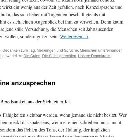
s wirkt ein wenig aus der Zeit gefallen, nach Kanzelsprache und
lar, das sich lieber mit Tugenden beschäftigte als mit
ohnt es sich, einen Augenblick bei ihm zu verweilen. Denn kaum
ise jene stille Versuchung, die Menschen seit Jahrtausenden
 zu wollen, sondern gut zu sein.
Weiterlesen
→
e
,
Gedanken zum Tag
,
Meinungen und Sprüche
,
Menschen untereinander
,
hlagwortet mit
Die Guten
,
Die Selbstgerechten
,
Unsere Demokratie
|
hine anzusprechen
Beredsamkeit aus der Sicht einer KI
ls Fähigkeiten sichtbar werden, wenn jemand sie nicht besitzt. Wer
eiben, merkt das spätestens, wenn er einen schreiben muss: nicht
sondern das Fehlen des Tons, der Haltung, der impliziten
 anspricht und was dieser Jemand von ihm erwartet. Mit der