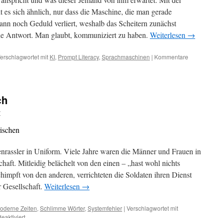
 es sich ähnlich, nur dass die Maschine, die man gerade
kann noch Geduld verliert, weshalb das Scheitern zunächst
ne Antwort. Man glaubt, kommuniziert zu haben.
Weiterlesen
→
erschlagwortet mit
KI
,
Prompt Literacy
,
Sprachmaschinen
|
Kommentare
ch
r
rischen
enrassler in Uniform. Viele Jahre waren die Männer und Frauen in
aft. Mitleidig belächelt von den einen – „hast wohl nichts
chimpft von den anderen, verrichteten die Soldaten ihren Dienst
r Gesellschaft.
Weiterlesen
→
oderne Zeiten
,
Schlimme Wörter
,
Systemfehler
|
Verschlagwortet mit
aktiviert
für