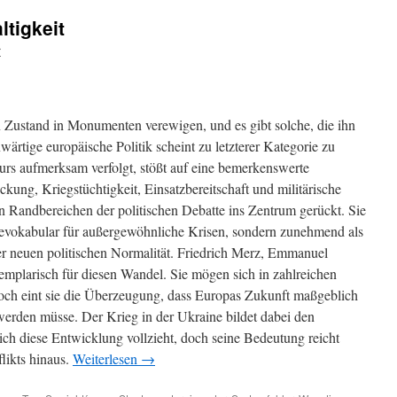
im
ltigkeit
Untergang
r
en Zustand in Monumenten verewigen, und es gibt solche, die ihn
wärtige europäische Politik scheint zu letzterer Kategorie zu
urs aufmerksam verfolgt, stößt auf eine bemerkenswerte
ung, Kriegstüchtigkeit, Einsatzbereitschaft und militärische
 Randbereichen der politischen Debatte ins Zentrum gerückt. Sie
evokabular für außergewöhnliche Krisen, sondern zunehmend als
ner neuen politischen Normalität. Friedrich Merz, Emmanuel
mplarisch für diesen Wandel. Sie mögen sich in zahlreichen
doch eint sie die Überzeugung, dass Europas Zukunft maßgeblich
 werden müsse. Der Krieg in der Ukraine bildet dabei den
ich diese Entwicklung vollzieht, doch seine Bedeutung reicht
likts hinaus.
Weiterlesen
→