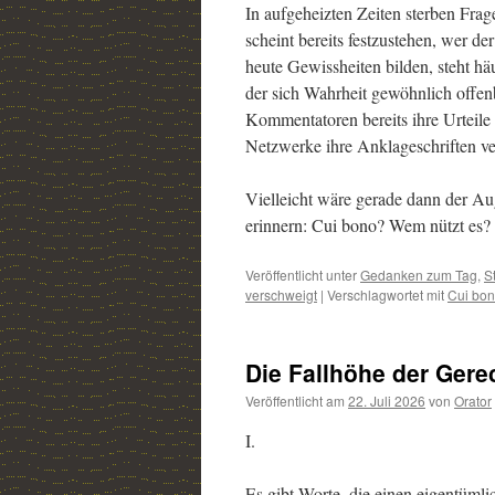
In aufgeheizten Zeiten sterben Fra
scheint bereits festzustehen, wer d
heute Gewissheiten bilden, steht h
der sich Wahrheit gewöhnlich offenb
Kommentatoren bereits ihre Urteile 
Netzwerke ihre Anklageschriften ver
Vielleicht wäre gerade dann der Au
erinnern: Cui bono? Wem nützt es?
Veröffentlicht unter
Gedanken zum Tag
,
S
verschweigt
|
Verschlagwortet mit
Cui bo
Die Fallhöhe der Gere
Veröffentlicht am
22. Juli 2026
von
Orator
I.
Es gibt Worte, die einen eigentüml