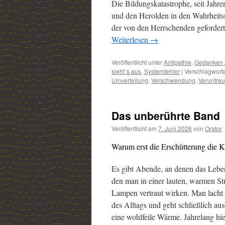
Die Bildungskatastrophe, seit Jahr
und den Herolden in den Wahrheitsm
der von den Herrschenden geforderte
Weiterlesen
→
Veröffentlicht unter
Antipathie
,
Gedanken 
sieht´s aus
,
Systemfehler
|
Verschlagworte
Umverteilung
,
Verschwendung
,
Veruntre
Das unberührte Band
Veröffentlicht am
7. Juni 2026
von
Orator
Warum erst die Erschütterung die K
Es gibt Abende, an denen das Leben 
den man in einer lauten, warmen Stu
Lampen vertraut wirken. Man lacht üb
des Alltags und geht schließlich aus
eine wohlfeile Wärme. Jahrelang hi